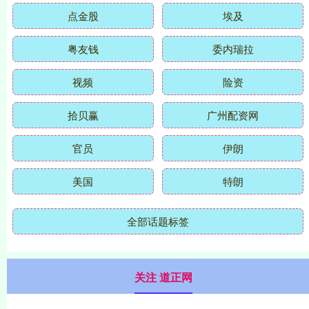
点金股
埃及
粤友钱
委内瑞拉
视频
险资
拾贝赢
广州配资网
官员
伊朗
美国
特朗
全部话题标签
关注 道正网