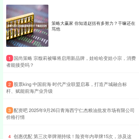
策略大赢家 你知道赵括有多努力？干嘛还在
骂他
​国尚策略 宗馥莉被曝将启用新品牌，娃哈哈变娃小宗，消费
1
者能接受吗？
​股票king 中国前海·时代产业联盟启幕，打造产城融合标
2
杆、赋能前海产业升级
​配资吧 2025年9月26日青海西宁仁杰粮油批发市场有限公司
3
价格行情
​创惠优配 第三次举牌潮持续！险资年内举牌15次，涉及这
4