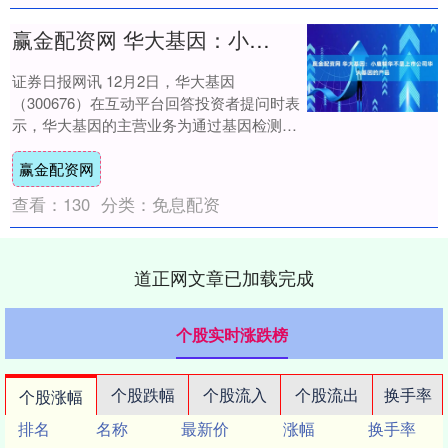
赢金配资网 华大基因：小鹿精华不是上市公司华大基因的产品
证券日报网讯 12月2日，华大基因
（300676）在互动平台回答投资者提问时表
示，华大基因的主营业务为通过基因检测、
质谱检测、生物信息分析等多组学大数据技
赢金配资网
术手段....
查看：
130
分类：
免息配资
道正网文章已加载完成
个股实时涨跌榜
个股跌幅
个股流入
个股流出
换手率
个股涨幅
排名
名称
最新价
涨幅
换手率