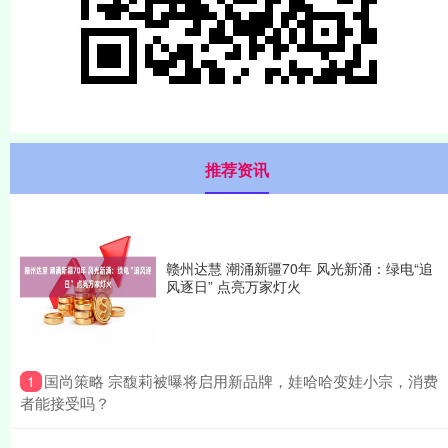
推荐资讯
赣州达慧 潮涌新疆70年 风光新涌：绿电“追
风逐日” 点亮万家灯火
​国尚策略 宗馥莉被曝将启用新品牌，娃哈哈变娃小宗，消费
1
者能接受吗？