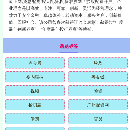
道正网,免息配资,按天配资,配资炒股网「炒股配资开户」企
业理念是以高效、专注、可靠、创新、灵活为经营理念，并
致力于安全金融、卓越体验，转动资本，服务客户，创新价
值、回报社会。该公司曾多次获得证监会表彰，获得过“年度
最佳创新券商”、“年度最佳投行券商”等荣誉。
话题标签
点金股
埃及
委内瑞拉
粤友钱
视频
险资
拾贝赢
广州配资网
伊朗
官员