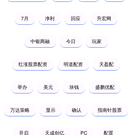
7月
净利
回应
升宏网
中银两融
今日
玩家
红涨股票配资
明道配资
天盈配
举办
美元
块钱
盛鹏优配
万达策略
显示
确认
指南针股票
开启
天成创亿
PC
配置