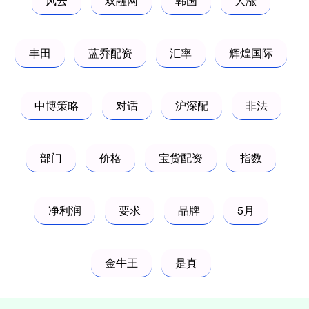
风云
双融网
韩国
大涨
丰田
蓝乔配资
汇率
辉煌国际
中博策略
对话
沪深配
非法
部门
价格
宝货配资
指数
净利润
要求
品牌
5月
金牛王
是真