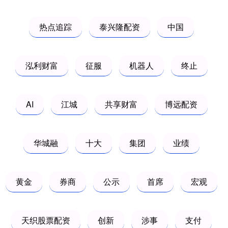
热点追踪
泰兴隆配资
中国
泓利财富
征服
机器人
终止
AI
江城
共享财富
博远配资
华城融
十大
集团
业绩
黄金
券商
公示
首席
宏观
天织股票配资
创新
涉事
支付