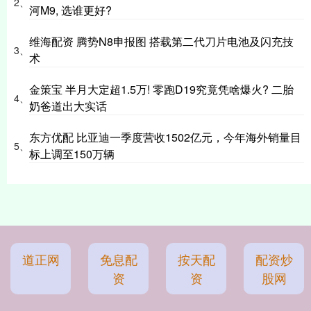
2、
河M9, 选谁更好?
维海配资 腾势N8申报图 搭载第二代刀片电池及闪充技
3、
术
金策宝 半月大定超1.5万! 零跑D19究竟凭啥爆火? 二胎
4、
奶爸道出大实话
东方优配 比亚迪一季度营收1502亿元，今年海外销量目
5、
标上调至150万辆
道正网
免息配
按天配
配资炒
资
资
股网