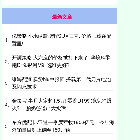
最新文章
亿策略 小米两款增程SUV官宣, 价格已藏在配
1、
置里!
开源策略 大六座的价格被打下来了, 华境S/零
2、
跑D19/银河M9, 选谁更好?
维海配资 腾势N8申报图 搭载第二代刀片电池
3、
及闪充技术
金策宝 半月大定超1.5万! 零跑D19究竟凭啥爆
4、
火? 二胎奶爸道出大实话
东方优配 比亚迪一季度营收1502亿元，今年海
5、
外销量目标上调至150万辆