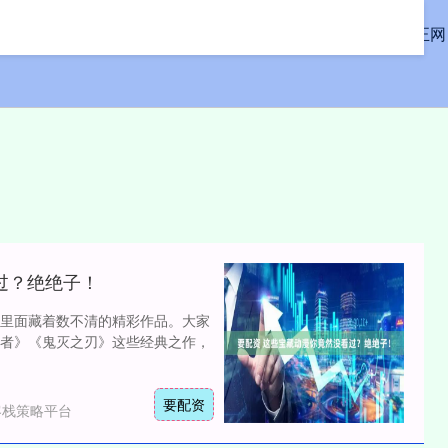
首页
道正网
过？绝绝子！
里面藏着数不清的精彩作品。大家
者》《鬼灭之刃》这些经典之作，
要配资
客栈策略平台