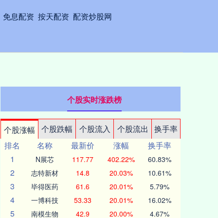
免息配资
按天配资
配资炒股网
个股实时涨跌榜
个股跌幅
个股流入
个股流出
换手率
个股涨幅
排名
名称
最新价
涨幅
换手率
1
N展芯
117.77
402.22%
60.83%
2
志特新材
14.8
20.03%
10.61%
3
毕得医药
61.6
20.01%
5.79%
4
一博科技
53.33
20.01%
16.02%
5
南模生物
42.9
20.00%
4.67%