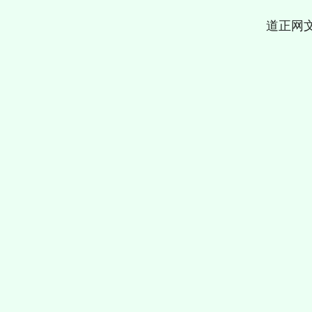
道正网
上证指数
3914.88
79.40
1.03%
14.53