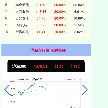
6
泰金新能
131.52
20.00%
22.84%
7
方邦股份
146.16
20.00%
6.61%
8
百普赛斯
64.75
20.00%
10.86%
9
锴威特
93.38
20.00%
1.74%
10
宏昌科技
41.41
19.99%
2.02%
沪深京行情 实时轮播
沪深300
4679.51
北
28.20
0.61%