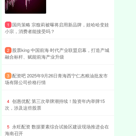
​国尚策略 宗馥莉被曝将启用新品牌，娃哈哈变娃
1
小宗，消费者能接受吗？
​股票king 中国前海·时代产业联盟启幕，打造产城
2
融合标杆、赋能前海产业升级
​配资吧 2025年9月26日青海西宁仁杰粮油批发市
3
场有限公司价格行情
​创惠优配 第三次举牌潮持续！险资年内举牌15
4
次，涉及这些股票
​永旺配资 数据要素综合试验区建设现场推进会在
5
海南召开