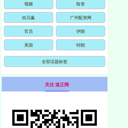
视频
险资
拾贝赢
广州配资网
官员
伊朗
美国
特朗
全部话题标签
关注 道正网