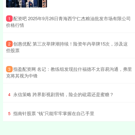
​配资吧 2025年9月26日青海西宁仁杰粮油批发市场有限公司
1
价格行情
​创惠优配 第三次举牌潮持续！险资年内举牌15次，涉及这
2
些股票
​指盈配资网 名记：教练组发现拉什福德不太容易沟通，弗里
3
克将其视为中锋
​永信策略 跨界影视剧营销，险企的砒霜还是蜜糖？
4
​指南针股票 “钱”只能牢牢掌握在自己手里
5