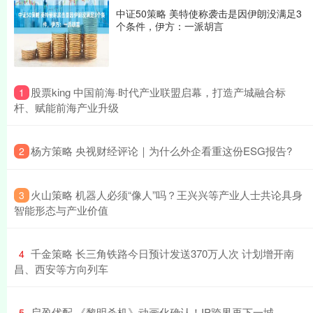
中证50策略 美特使称袭击是因伊朗没满足3
个条件，伊方：一派胡言
​股票king 中国前海·时代产业联盟启幕，打造产城融合标
1
杆、赋能前海产业升级
​杨方策略 央视财经评论｜为什么外企看重这份ESG报告?
2
​火山策略 机器人必须“像人”吗？王兴兴等产业人士共论具身
3
智能形态与产业价值
​千金策略 长三角铁路今日预计发送370万人次 计划增开南
4
昌、西安等方向列车
​启盈优配 《黎明杀机》动画化确认！IP跨界再下一城
5