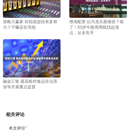
策略大赢家 你知道赵括有多努
维海配资 以为龙头股难抓？错
力？干嘛还在骂他
了！53岁牛散用周线找起涨
点，从未失手
融金汇银 最高检对食品非法添
加等开展重点监督
相关评论
本文评分
*