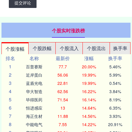
提交评论
个股实时涨跌榜
个股跌幅
个股流入
个股流出
换手率
个股涨幅
排名
名称
最新价
涨幅
换手率
1
百普赛斯
77.7
20.00%
5.46%
2
近岸蛋白
56.06
19.99%
5.99%
3
蓝盾光电
22.81
19.99%
0.54%
4
华大智造
62.56
16.22%
3.84%
5
毕得医药
71.54
16.14%
8.19%
6
恒进感应
13
14.64%
6.35%
7
海正生材
11.88
14.56%
3.93%
8
中能电气
7.55
14.22%
20.91%