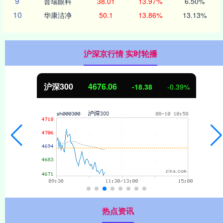
9
普瑞眼科
38.01
13.97%
6.50%
10
华康洁净
50.1
13.86%
13.13%
沪深京行情 实时轮播
北证50
1124.51
39%
-9.73
-0.8
热点资讯