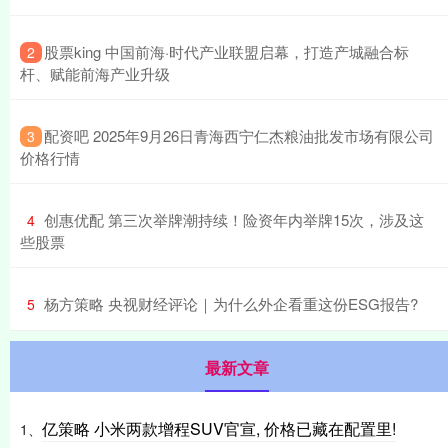
​股票king 中国前海·时代产业联盟启幕，打造产城融合标
2
杆、赋能前海产业升级
​配资吧 2025年9月26日青海西宁仁杰粮油批发市场有限公司
3
价格行情
​创惠优配 第三次举牌潮持续！险资年内举牌15次，涉及这
4
些股票
​杨方策略 央视财经评论｜为什么外企看重这份ESG报告?
5
最新文章
亿策略 小米两款增程SUV官宣, 价格已藏在配置里!
1、