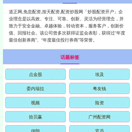
道正网,免息配资,按天配资,配资炒股网「炒股配资开户」企
业理念是以高效、专注、可靠、创新、灵活为经营理念，并
致力于安全金融、卓越体验，转动资本，服务客户，创新价
值、回报社会。该公司曾多次获得证监会表彰，获得过“年度
最佳创新券商”、“年度最佳投行券商”等荣誉。
话题标签
点金股
埃及
委内瑞拉
粤友钱
视频
险资
拾贝赢
广州配资网
伊朗
官员