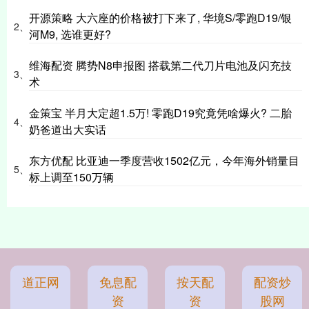
开源策略 大六座的价格被打下来了, 华境S/零跑D19/银
2、
河M9, 选谁更好?
维海配资 腾势N8申报图 搭载第二代刀片电池及闪充技
3、
术
金策宝 半月大定超1.5万! 零跑D19究竟凭啥爆火? 二胎
4、
奶爸道出大实话
东方优配 比亚迪一季度营收1502亿元，今年海外销量目
5、
标上调至150万辆
道正网
免息配
按天配
配资炒
资
资
股网