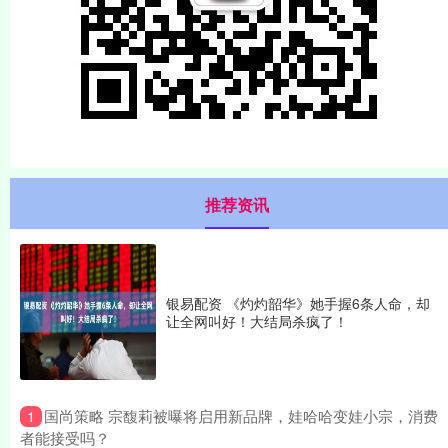
推荐资讯
银易配资 《灼灼韶华》她手握6条人命，却
让全网叫好！大结局杀疯了！
​国尚策略 宗馥莉被曝将启用新品牌，娃哈哈变娃小宗，消费
1
者能接受吗？