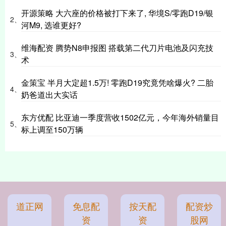
开源策略 大六座的价格被打下来了, 华境S/零跑D19/银
2、
河M9, 选谁更好?
维海配资 腾势N8申报图 搭载第二代刀片电池及闪充技
3、
术
金策宝 半月大定超1.5万! 零跑D19究竟凭啥爆火? 二胎
4、
奶爸道出大实话
东方优配 比亚迪一季度营收1502亿元，今年海外销量目
5、
标上调至150万辆
道正网
免息配
按天配
配资炒
资
资
股网