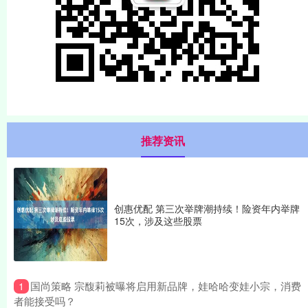
推荐资讯
创惠优配 第三次举牌潮持续！险资年内举牌
15次，涉及这些股票
​国尚策略 宗馥莉被曝将启用新品牌，娃哈哈变娃小宗，消费
1
者能接受吗？