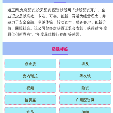
道正网,免息配资,按天配资,配资炒股网「炒股配资开户」企
业理念是以高效、专注、可靠、创新、灵活为经营理念，并
致力于安全金融、卓越体验，转动资本，服务客户，创新价
值、回报社会。该公司曾多次获得证监会表彰，获得过“年度
最佳创新券商”、“年度最佳投行券商”等荣誉。
话题标签
点金股
埃及
委内瑞拉
粤友钱
视频
险资
拾贝赢
广州配资网
官员
伊朗