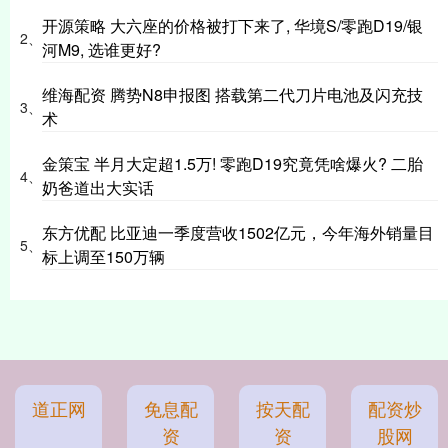
开源策略 大六座的价格被打下来了, 华境S/零跑D19/银
2、
河M9, 选谁更好?
维海配资 腾势N8申报图 搭载第二代刀片电池及闪充技
3、
术
金策宝 半月大定超1.5万! 零跑D19究竟凭啥爆火? 二胎
4、
奶爸道出大实话
东方优配 比亚迪一季度营收1502亿元，今年海外销量目
5、
标上调至150万辆
道正网
免息配
按天配
配资炒
资
资
股网