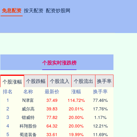
免息配资
按天配资
配资炒股网
个股实时涨跌榜
个股跌幅
个股流入
个股流出
换手率
个股涨幅
排名
名称
最新价
涨幅
换手率
1
N津富
37.49
114.72%
77.46%
2
威尔高
39.83
20.01%
17.76%
3
锴威特
77.82
20.00%
1.17%
4
科翔股份
64.32
20.00%
12.21%
5
蜀道装备
33.61
19.99%
11.69%