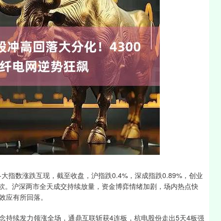
沪深300
4651.31
-0.24%
-6.85
-0.15%
大指数涨跌互现，截至收盘，沪指跌0.4%，深成指跌0.89%，创业
疲软。沪深两市全天成交持续放量，资金博弈情绪加剧，场内热点快
效应有所回落。
念持续发力领涨全场，通鼎互联斩获4连板，杭电股份走出5天4板强