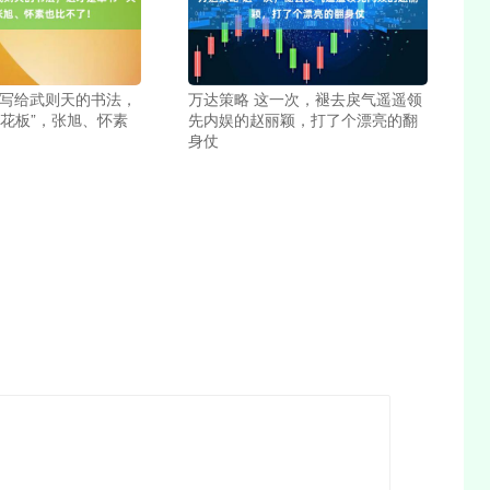
庭写给武则天的书法，
万达策略 这一次，褪去戾气遥遥领
天花板”，张旭、怀素
先内娱的赵丽颖，打了个漂亮的翻
身仗