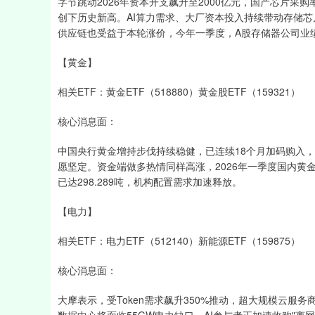
字节跳动2026年资本开支飙升至2000亿元，国产芯片采购
创下历史新高。AI算力需求、大厂资本投入持续带动存储
供应链也受益于本轮涨价，今年一季度，A股存储器公司业绩
【黄金】
相关ETF：黄金ETF（518880）黄金股ETF（159321）
核心消息面：
中国央行黄金增持步伐持续稳健，已连续18个月加码购入，
愿坚定。资金端做多热情同样高涨，2026年一季度国内黄金ET
已达298.289吨，机构配置需求加速释放。
【电力】
相关ETF：电力ETF（512140）新能源ETF（159875）
核心消息面：
大摩表示，受Token需求飙升350%推动，超大规模云服务商