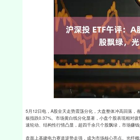
深证成指
14110.12
21.92
0.57%
-34.08
5月12日电，A股全天走势震荡分化，大盘整体冲高回落，各
板指跌0.37%。市场黄白线分化显著，小盘个股表现相对
速轮动、结构性行情凸显，超四千余只个股飘绿，市场赚钱
盘面上基建电力赛道逆势走强，成为市场核心亮点。光纤概