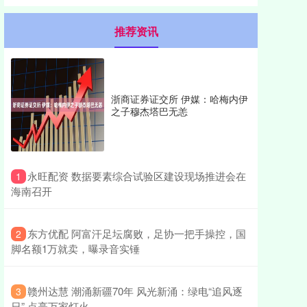
推荐资讯
浙商证券证交所 伊媒：哈梅内伊
之子穆杰塔巴无恙
​永旺配资 数据要素综合试验区建设现场推进会在
1
海南召开
​东方优配 阿富汗足坛腐败，足协一把手操控，国
2
脚名额1万就卖，曝录音实锤
​赣州达慧 潮涌新疆70年 风光新涌：绿电“追风逐
3
日” 点亮万家灯火