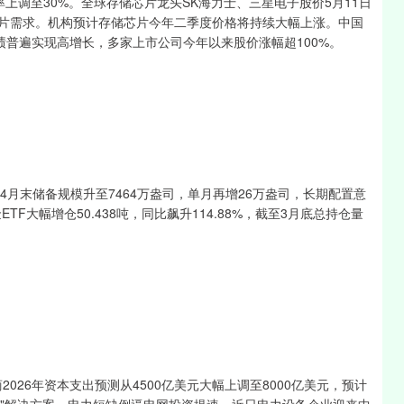
率上调至30%。全球存储芯片龙头SK海力士、三星电子股价5月11日
芯片需求。机构预计存储芯片今年二季度价格将持续大幅上涨。中国
普遍实现高增长，多家上市公司今年以来股价涨幅超100%。
4月末储备规模升至7464万盎司，单月再增26万盎司，长期配置意
F大幅增仓50.438吨，同比飙升114.88%，截至3月底总持仓量
2026年资本支出预测从4500亿美元大幅上调至8000亿美元，预计