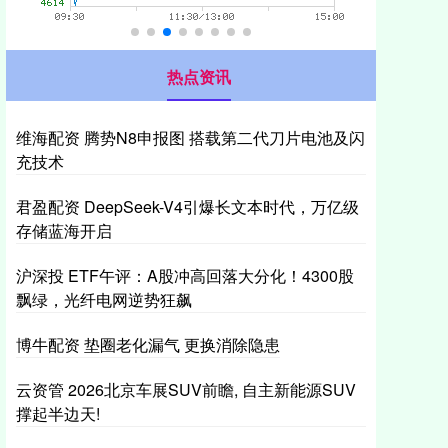
热点资讯
维海配资 腾势N8申报图 搭载第二代刀片电池及闪
充技术
君盈配资 DeepSeek-V4引爆长文本时代，万亿级
存储蓝海开启
沪深投 ETF午评：A股冲高回落大分化！4300股
飘绿，光纤电网逆势狂飙
博牛配资 垫圈老化漏气 更换消除隐患
云资管 2026北京车展SUV前瞻, 自主新能源SUV
撑起半边天!