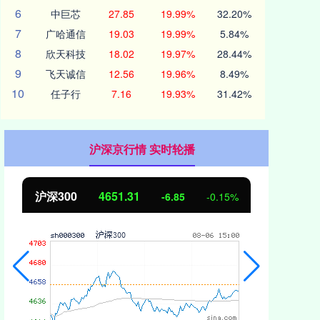
6
中巨芯
27.85
19.99%
32.20%
7
广哈通信
19.03
19.99%
5.84%
8
欣天科技
18.02
19.97%
28.44%
9
飞天诚信
12.56
19.96%
8.49%
10
任子行
7.16
19.93%
31.42%
沪深京行情 实时轮播
北证50
1122.88
创业
3.42
0.30%