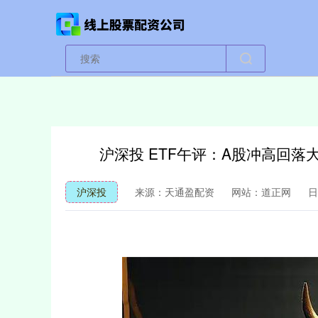
沪深投 ETF午评：A股冲高回落
沪深投
来源：天通盈配资
网站：道正网
日