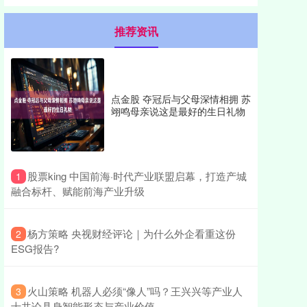
推荐资讯
点金股 夺冠后与父母深情相拥 苏
翊鸣母亲说这是最好的生日礼物
​股票king 中国前海·时代产业联盟启幕，打造产城
1
融合标杆、赋能前海产业升级
​杨方策略 央视财经评论｜为什么外企看重这份
2
ESG报告?
​火山策略 机器人必须“像人”吗？王兴兴等产业人
3
士共论具身智能形态与产业价值