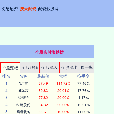
免息配资
按天配资
配资炒股网
个股实时涨跌榜
个股跌幅
个股流入
个股流出
换手率
个股涨幅
排名
名称
最新价
涨幅
换手率
1
N津富
37.49
114.72%
77.46%
2
威尔高
39.83
20.01%
17.76%
3
锴威特
77.82
20.00%
1.17%
4
科翔股份
64.32
20.00%
12.21%
5
蜀道装备
33.61
19.99%
11.69%