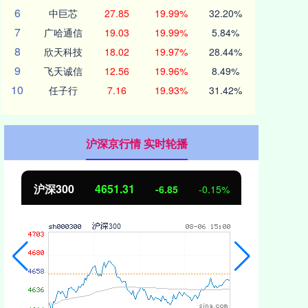
6
中巨芯
27.85
19.99%
32.20%
7
广哈通信
19.03
19.99%
5.84%
8
欣天科技
18.02
19.97%
28.44%
9
飞天诚信
12.56
19.96%
8.49%
10
任子行
7.16
19.93%
31.42%
沪深京行情 实时轮播
沪深300
4651.31
北
-6.85
-0.15%