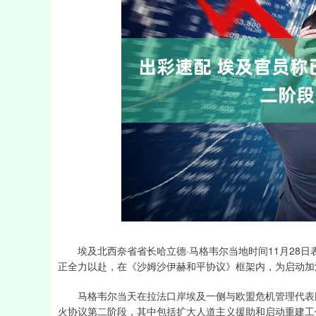
上证指数
3900.35
-1.00
-0.01%
21.92
埃及北西奈省省长哈立德·马格韦尔当地时间11月28日
正全力以赴，在《沙姆沙伊赫和平协议》框架内，为启动加
马格韦尔当天在拉法口岸埃及一侧与欧盟危机管理代表团
火协议第二阶段，其中包括扩大人道主义援助和启动重建工