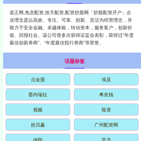
道正网,免息配资,按天配资,配资炒股网「炒股配资开户」企
业理念是以高效、专注、可靠、创新、灵活为经营理念，并
致力于安全金融、卓越体验，转动资本，服务客户，创新价
值、回报社会。该公司曾多次获得证监会表彰，获得过“年度
最佳创新券商”、“年度最佳投行券商”等荣誉。
话题标签
点金股
埃及
委内瑞拉
粤友钱
视频
险资
拾贝赢
广州配资网
伊朗
官员