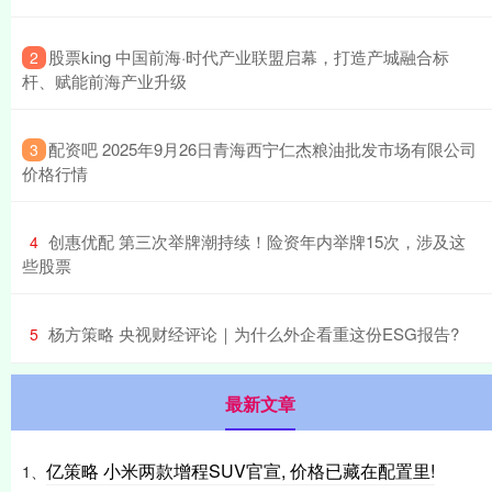
​股票king 中国前海·时代产业联盟启幕，打造产城融合标
2
杆、赋能前海产业升级
​配资吧 2025年9月26日青海西宁仁杰粮油批发市场有限公司
3
价格行情
​创惠优配 第三次举牌潮持续！险资年内举牌15次，涉及这
4
些股票
​杨方策略 央视财经评论｜为什么外企看重这份ESG报告?
5
最新文章
亿策略 小米两款增程SUV官宣, 价格已藏在配置里!
1、