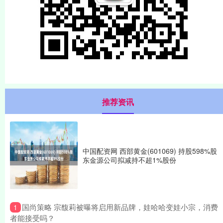
推荐资讯
中国配资网 西部黄金(601069) 持股598%股
东金源公司拟减持不超1%股份
​国尚策略 宗馥莉被曝将启用新品牌，娃哈哈变娃小宗，消费
1
者能接受吗？