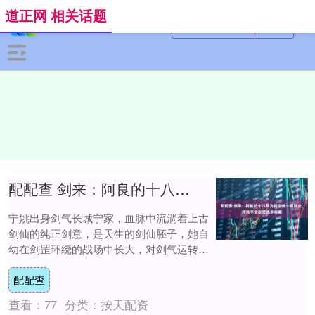
道正网 相关话题
配配查 剑来：阿良的十八停为何宁姚一眼就会，而陈平安却苦练多年呢
宁姚出身剑气长城宁家，血脉中流淌着上古
剑仙的纯正剑意，是天生的剑仙胚子，她自
幼在剑罡环绕的战场中长大，对剑气运转与
窍穴串联有着本能的感知，阿良演示时她一
配配查
眼便看穿....
查看：
77
分类：
按天配资