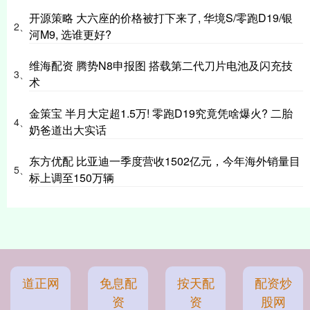
开源策略 大六座的价格被打下来了, 华境S/零跑D19/银
2、
河M9, 选谁更好?
维海配资 腾势N8申报图 搭载第二代刀片电池及闪充技
3、
术
金策宝 半月大定超1.5万! 零跑D19究竟凭啥爆火? 二胎
4、
奶爸道出大实话
东方优配 比亚迪一季度营收1502亿元，今年海外销量目
5、
标上调至150万辆
道正网
免息配
按天配
配资炒
资
资
股网