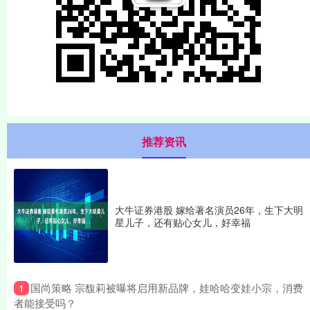
推荐资讯
大牛证券港股 嫁给著名演员26年，生下大明
星儿子，还有贴心女儿，好幸福
​国尚策略 宗馥莉被曝将启用新品牌，娃哈哈变娃小宗，消费
1
者能接受吗？