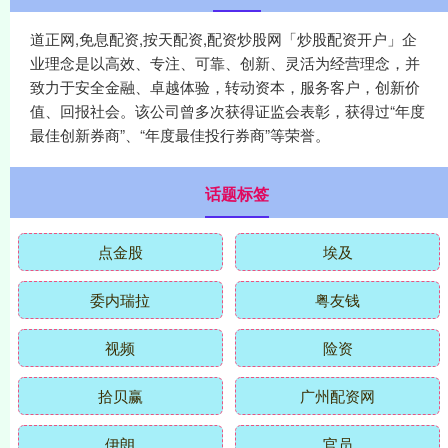
道正网,免息配资,按天配资,配资炒股网「炒股配资开户」企
业理念是以高效、专注、可靠、创新、灵活为经营理念，并
致力于安全金融、卓越体验，转动资本，服务客户，创新价
值、回报社会。该公司曾多次获得证监会表彰，获得过“年度
最佳创新券商”、“年度最佳投行券商”等荣誉。
话题标签
点金股
埃及
委内瑞拉
粤友钱
视频
险资
拾贝赢
广州配资网
伊朗
官员