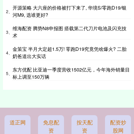
开源策略 大六座的价格被打下来了, 华境S/零跑D19/银
2、
河M9, 选谁更好?
维海配资 腾势N8申报图 搭载第二代刀片电池及闪充技
3、
术
金策宝 半月大定超1.5万! 零跑D19究竟凭啥爆火? 二胎
4、
奶爸道出大实话
东方优配 比亚迪一季度营收1502亿元，今年海外销量目
5、
标上调至150万辆
道正网
免息配
按天配
配资炒
资
资
股网