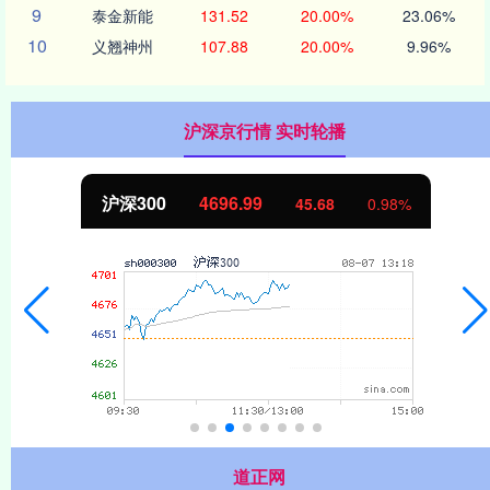
9
泰金新能
131.52
20.00%
23.06%
10
义翘神州
107.88
20.00%
9.96%
沪深京行情 实时轮播
北证50
1131.66
8
0.98%
8.78
道正网