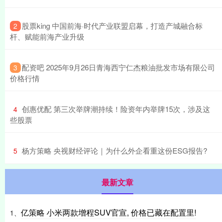
​股票king 中国前海·时代产业联盟启幕，打造产城融合标
2
杆、赋能前海产业升级
​配资吧 2025年9月26日青海西宁仁杰粮油批发市场有限公司
3
价格行情
​创惠优配 第三次举牌潮持续！险资年内举牌15次，涉及这
4
些股票
​杨方策略 央视财经评论｜为什么外企看重这份ESG报告?
5
最新文章
亿策略 小米两款增程SUV官宣, 价格已藏在配置里!
1、