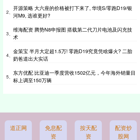
开源策略 大六座的价格被打下来了, 华境S/零跑D19/银
2、
河M9, 选谁更好?
维海配资 腾势N8申报图 搭载第二代刀片电池及闪充技
3、
术
金策宝 半月大定超1.5万! 零跑D19究竟凭啥爆火? 二胎
4、
奶爸道出大实话
东方优配 比亚迪一季度营收1502亿元，今年海外销量目
5、
标上调至150万辆
道正网
免息配
按天配
配资炒
资
资
股网