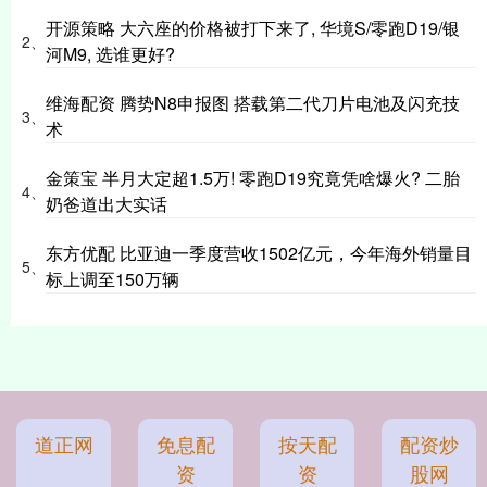
开源策略 大六座的价格被打下来了, 华境S/零跑D19/银
2、
河M9, 选谁更好?
维海配资 腾势N8申报图 搭载第二代刀片电池及闪充技
3、
术
金策宝 半月大定超1.5万! 零跑D19究竟凭啥爆火? 二胎
4、
奶爸道出大实话
东方优配 比亚迪一季度营收1502亿元，今年海外销量目
5、
标上调至150万辆
道正网
免息配
按天配
配资炒
资
资
股网