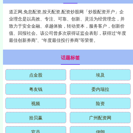
道正网,免息配资,按天配资,配资炒股网「炒股配资开户」企
业理念是以高效、专注、可靠、创新、灵活为经营理念，并
致力于安全金融、卓越体验，转动资本，服务客户，创新价
值、回报社会。该公司曾多次获得证监会表彰，获得过“年度
最佳创新券商”、“年度最佳投行券商”等荣誉。
话题标签
点金股
埃及
粤友钱
委内瑞拉
视频
险资
拾贝赢
广州配资网
官员
伊朗