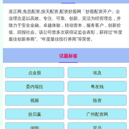
道正网,免息配资,按天配资,配资炒股网「炒股配资开户」企
业理念是以高效、专注、可靠、创新、灵活为经营理念，并
致力于安全金融、卓越体验，转动资本，服务客户，创新价
值、回报社会。该公司曾多次获得证监会表彰，获得过“年度
最佳创新券商”、“年度最佳投行券商”等荣誉。
话题标签
点金股
埃及
委内瑞拉
粤友钱
视频
险资
拾贝赢
广州配资网
伊朗
官员