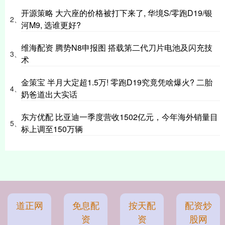
开源策略 大六座的价格被打下来了, 华境S/零跑D19/银
2、
河M9, 选谁更好?
维海配资 腾势N8申报图 搭载第二代刀片电池及闪充技
3、
术
金策宝 半月大定超1.5万! 零跑D19究竟凭啥爆火? 二胎
4、
奶爸道出大实话
东方优配 比亚迪一季度营收1502亿元，今年海外销量目
5、
标上调至150万辆
道正网
免息配
按天配
配资炒
资
资
股网