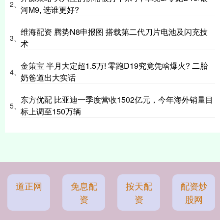
2、
河M9, 选谁更好?
维海配资 腾势N8申报图 搭载第二代刀片电池及闪充技
3、
术
金策宝 半月大定超1.5万! 零跑D19究竟凭啥爆火? 二胎
4、
奶爸道出大实话
东方优配 比亚迪一季度营收1502亿元，今年海外销量目
5、
标上调至150万辆
道正网
免息配
按天配
配资炒
资
资
股网