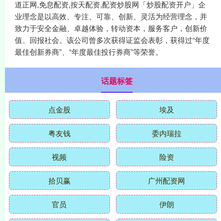
道正网,免息配资,按天配资,配资炒股网「炒股配资开户」企
业理念是以高效、专注、可靠、创新、灵活为经营理念，并
致力于安全金融、卓越体验，转动资本，服务客户，创新价
值、回报社会。该公司曾多次获得证监会表彰，获得过“年度
最佳创新券商”、“年度最佳投行券商”等荣誉。
话题标签
点金股
埃及
粤友钱
委内瑞拉
视频
险资
拾贝赢
广州配资网
官员
伊朗