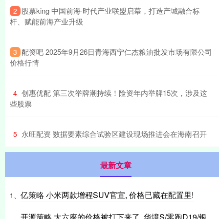
​股票king 中国前海·时代产业联盟启幕，打造产城融合标
2
杆、赋能前海产业升级
​配资吧 2025年9月26日青海西宁仁杰粮油批发市场有限公司
3
价格行情
​创惠优配 第三次举牌潮持续！险资年内举牌15次，涉及这
4
些股票
​永旺配资 数据要素综合试验区建设现场推进会在海南召开
5
最新文章
亿策略 小米两款增程SUV官宣, 价格已藏在配置里!
1、
开源策略 大六座的价格被打下来了, 华境S/零跑D19/银