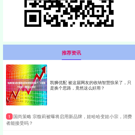
推荐资讯
凯狮优配 被这届网友的收纳智慧惊呆了，只
是换个思路，竟然这么好用？
​国尚策略 宗馥莉被曝将启用新品牌，娃哈哈变娃小宗，消费
1
者能接受吗？