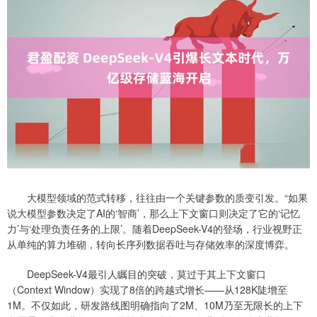
大模型领域的范式转移，往往由一个关键参数的质变引发。“如果
说大模型参数决定了AI的‘智商’，那么上下文窗口则决定了它的‘记忆
力’与‘处理负责任务的上限’。随着DeepSeek-V4的登场，行业视野正
从单纯的算力堆砌，转向长序列数据吞吐与存储效率的深度博弈。
DeepSeek-V4最引人瞩目的突破，莫过于其上下文窗口
（Context Window）实现了8倍的跨越式增长——从128K陡增至
1M。不仅如此，研发路线图明确指向了2M、10M乃至无限长的上下