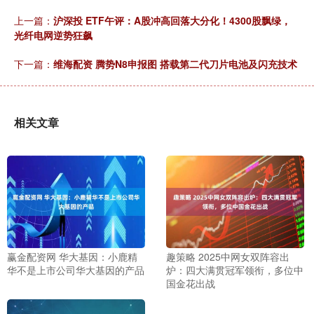
上一篇：
沪深投 ETF午评：A股冲高回落大分化！4300股飘绿，
光纤电网逆势狂飙
下一篇：
维海配资 腾势N8申报图 搭载第二代刀片电池及闪充技术
相关文章
赢金配资网 华大基因：小鹿精
趣策略 2025中网女双阵容出
华不是上市公司华大基因的产品
炉：四大满贯冠军领衔，多位中
国金花出战