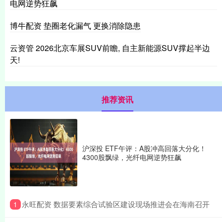
电网逆势狂飙
博牛配资 垫圈老化漏气 更换消除隐患
云资管 2026北京车展SUV前瞻, 自主新能源SUV撑起半边
天!
推荐资讯
沪深投 ETF午评：A股冲高回落大分化！
4300股飘绿，光纤电网逆势狂飙
​永旺配资 数据要素综合试验区建设现场推进会在海南召开
1