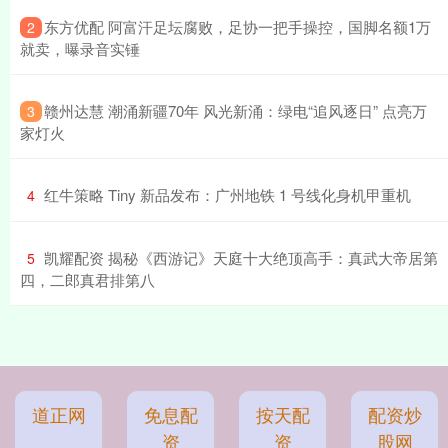
​东方优配 阿富汗足坛腐败，足协一把手操控，国脚名额1万
2
就卖，曝录音实锤
​赣州达慧 潮涌新疆70年 风光新涌：绿电“追风逐日” 点亮万
3
家灯火
​红牛策略 Tiny 新品发布：广州地铁 1 号线化身机甲重机
4
​凯耀配资 揭秘《西游记》天庭十大绝顶高手：真武大帝居第
5
四，二郎真君排第八
道正网
免息配
按天配
配资炒
资
资
股网