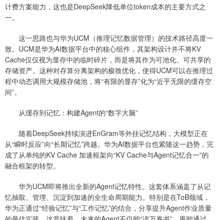
计费方案能力，这也是DeepSeek降低单位token成本的主要方式之
一。
这一思路也与华为UCM（推理记忆数据管理）的技术路径高度一
致。UCM是华为AI数据平台中的核心组件，其架构设计并不将KV
Cache仅仅视为显存中的临时碎片，而是将其作为可池化、可共享的
存储资产。这种对存算分离架构的极致优化，使得UCM可以在推理过
程中动态调用大规模存储池，将“有限的显存”化为“近乎无限的缓存空
间”。
从缓存到记忆：构建Agent的“数字大脑”
随着DeepSeek持续演进EnGram等外挂记忆结构，大模型正在
从“瞬时反应”向“长期记忆”跨越。华为AI数据平台也紧随这一趋势，完
成了从单纯的KV Cache 加速框架向“KV Cache与Agent记忆合一”的
融合框架的转型。
华为UCM即将推出全新的Agent记忆特性。这套体系涵盖了从记
忆抽取、管理、沉淀到加速的全生命周期能力。特别是在ToB领域，
华为正通过“经验记忆”与“工作记忆”的结合，分享提升Agent作业质量
的最佳实践。这意味着，未来的Agent不仅能“读万卷书”，更能通过