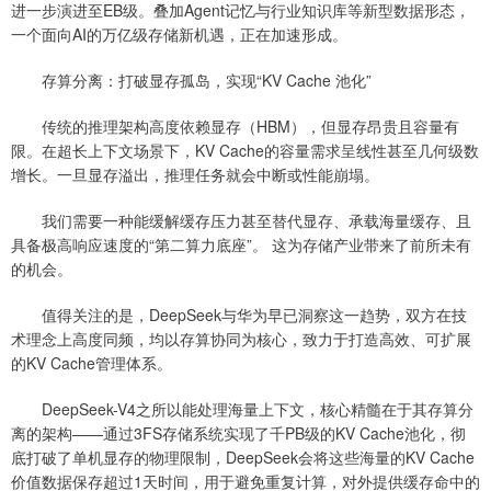
进一步演进至EB级。叠加Agent记忆与行业知识库等新型数据形态，
一个面向AI的万亿级存储新机遇，正在加速形成。
存算分离：打破显存孤岛，实现“KV Cache 池化”
传统的推理架构高度依赖显存（HBM），但显存昂贵且容量有
限。在超长上下文场景下，KV Cache的容量需求呈线性甚至几何级数
增长。一旦显存溢出，推理任务就会中断或性能崩塌。
我们需要一种能缓解缓存压力甚至替代显存、承载海量缓存、且
具备极高响应速度的“第二算力底座”。 这为存储产业带来了前所未有
的机会。
值得关注的是，DeepSeek与华为早已洞察这一趋势，双方在技
术理念上高度同频，均以存算协同为核心，致力于打造高效、可扩展
的KV Cache管理体系。
DeepSeek-V4之所以能处理海量上下文，核心精髓在于其存算分
离的架构——通过3FS存储系统实现了千PB级的KV Cache池化，彻
底打破了单机显存的物理限制，DeepSeek会将这些海量的KV Cache
价值数据保存超过1天时间，用于避免重复计算，对外提供缓存命中的