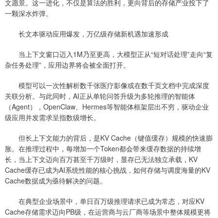
文愿景。这一进化，不仅是算法的胜利，更向背后的存储产业投下了
一颗深水炸弹。
长文本驱动应用爆发，万亿级存储新机遇加速形成
当上下文窗口迈入1M乃至更高，大模型正从“短对话处理”走向“复
杂任务处理”，应用边界将会被全面打开。
模型可以一次性解析数千张医疗影像或在数千页文档中完成深度
关联分析。与此同时，AI正从单轮问答升级为多轮推理的智能体
（Agent），OpenClaw、Hermes等智能体框架层出不穷，驱动企业
级应用并发需求呈指数级增长。
但长上下文能力的背后，是KV Cache（键值缓存）规模的快速膨
胀。在推理过程中，每增加一个Token都会带来缓存数据的持续增
长，当上下文迈向百万甚至千万级时，显存已无法独立承载，KV
Cache缓存已成为AI系统性能的核心挑战，如何存储与调度海量的KV
Cache数据成为亟待解决的问题。
在典型企业场景中，单日百万级推理请求已成为常态，对应KV
Cache存储需求迈向PB级，在运营商与云厂商等场景中整体规模更将