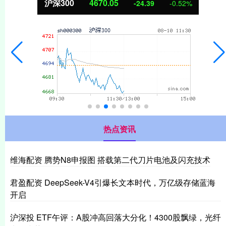
沪深300
4670.05
-24.39
-0.52%
热点资讯
维海配资 腾势N8申报图 搭载第二代刀片电池及闪充技术
君盈配资 DeepSeek-V4引爆长文本时代，万亿级存储蓝海
开启
沪深投 ETF午评：A股冲高回落大分化！4300股飘绿，光纤