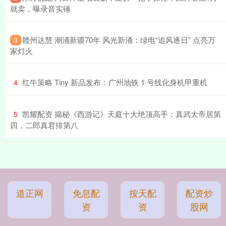
就卖，曝录音实锤
​赣州达慧 潮涌新疆70年 风光新涌：绿电“追风逐日” 点亮万
3
家灯火
​红牛策略 Tiny 新品发布：广州地铁 1 号线化身机甲重机
4
​凯耀配资 揭秘《西游记》天庭十大绝顶高手：真武大帝居第
5
四，二郎真君排第八
道正网
免息配
按天配
配资炒
资
资
股网