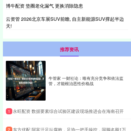
博牛配资 垫圈老化漏气 更换消除隐患
云资管 2026北京车展SUV前瞻, 自主新能源SUV撑起半边
天!
推荐资讯
牛管家 一财社论：唯有充分竞争和依法监
管，才能根治恶性价格战
​永旺配资 数据要素综合试验区建设现场推进会在海南召开
1
​东方优配 阿富汗足坛腐败，足协一把手操控，国脚名额1万
2