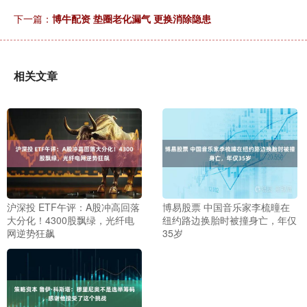
下一篇：
博牛配资 垫圈老化漏气 更换消除隐患
相关文章
沪深投 ETF午评：A股冲高回落
博易股票 中国音乐家李梳曈在
大分化！4300股飘绿，光纤电
纽约路边换胎时被撞身亡，年仅
网逆势狂飙
35岁