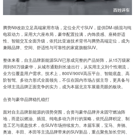
腾势N9改款立足高端家用市场，定位全尺寸SUV，提供DM-i插混与纯
电双动力，采用大六座布局，豪华配置拉满，内饰质感、座椅舒适
性、智能交互全面升级，依托比亚迪技术背书与腾势高端定位，成为
兼顾品牌、空间、舒适性与可靠性的家庭旗舰SUV。
整体来看，自主品牌新能源SUV已形成完整的产品矩阵，从15万级家
用到50万级豪华，从城市通勤到长途出行，从实用主义到个性潮流，
全方位覆盖用户需求。技术上，800V/900V高压平台、智能底盘、高
阶智驾、多动力形式全面领先，不仅在国内市场占据主导，更具备与
全球主流品牌正面竞争的实力，成为本届北京车展最亮眼的板块。
合资与豪华品牌稳扎稳打
面对自主品牌新能源的强势突围，合资与豪华品牌并未固守燃油阵
地，而是以燃油、插混、纯电多动力并行的策略，依托品牌积淀、制
造工艺与底盘技术，在SUV市场持续发力。本届车展，宝马、奔驰、
奥迪、丰田、本田等主流品牌带来的SUV新品，重点聚焦加长空间、