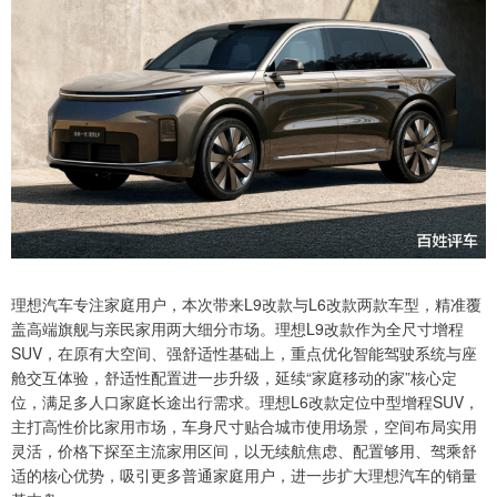
理想汽车专注家庭用户，本次带来L9改款与L6改款两款车型，精准覆
盖高端旗舰与亲民家用两大细分市场。理想L9改款作为全尺寸增程
SUV，在原有大空间、强舒适性基础上，重点优化智能驾驶系统与座
舱交互体验，舒适性配置进一步升级，延续“家庭移动的家”核心定
位，满足多人口家庭长途出行需求。理想L6改款定位中型增程SUV，
主打高性价比家用市场，车身尺寸贴合城市使用场景，空间布局实用
灵活，价格下探至主流家用区间，以无续航焦虑、配置够用、驾乘舒
适的核心优势，吸引更多普通家庭用户，进一步扩大理想汽车的销量