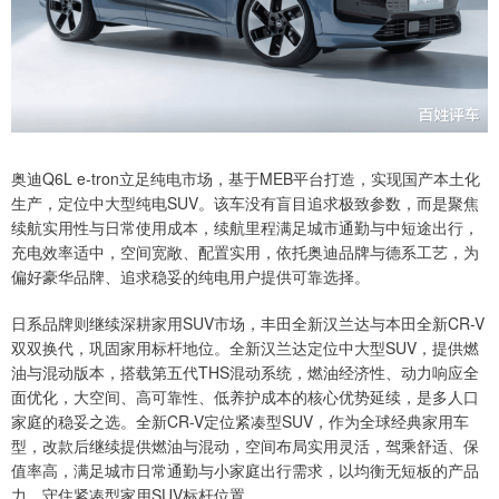
奥迪Q6L e-tron立足纯电市场，基于MEB平台打造，实现国产本土化
生产，定位中大型纯电SUV。该车没有盲目追求极致参数，而是聚焦
续航实用性与日常使用成本，续航里程满足城市通勤与中短途出行，
充电效率适中，空间宽敞、配置实用，依托奥迪品牌与德系工艺，为
偏好豪华品牌、追求稳妥的纯电用户提供可靠选择。
日系品牌则继续深耕家用SUV市场，丰田全新汉兰达与本田全新CR-V
双双换代，巩固家用标杆地位。全新汉兰达定位中大型SUV，提供燃
油与混动版本，搭载第五代THS混动系统，燃油经济性、动力响应全
面优化，大空间、高可靠性、低养护成本的核心优势延续，是多人口
家庭的稳妥之选。全新CR-V定位紧凑型SUV，作为全球经典家用车
型，改款后继续提供燃油与混动，空间布局实用灵活，驾乘舒适、保
值率高，满足城市日常通勤与小家庭出行需求，以均衡无短板的产品
力，守住紧凑型家用SUV标杆位置。