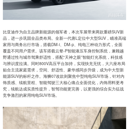
比亚迪作为自主品牌新能源的领军者，本次车展带来两款重磅SUV新
品，进一步巩固全品类布局。全新一代唐L定位中大型SUV，瞄准高端
家用与商务出行市场，搭载DM-i、DM-p、纯电三种动力形式，全面
覆盖不同用户需求。该车搭载云辇-P智能液压车身控制系统，兼顾越
野通过性与城市驾乘舒适性，搭配“天神之眼”智能灯光系统，科技感
与辨识度拉满。同时800V高压平台加持，实现快充无忧，大六座布局
贴合主流家庭需求，空间、舒适性、豪华感同步升级，成为中大型新
能源SUV的标杆之作。海狮07改款则聚焦中型纯电SUV市场，针对内
饰质感、续航里程、智能驾驶三大核心痛点全面优化，内饰用料更考
究，续航达成实质性提升，智驾功能更完善，以更强的综合实力征战
竞争激烈的家用纯电SUV市场。