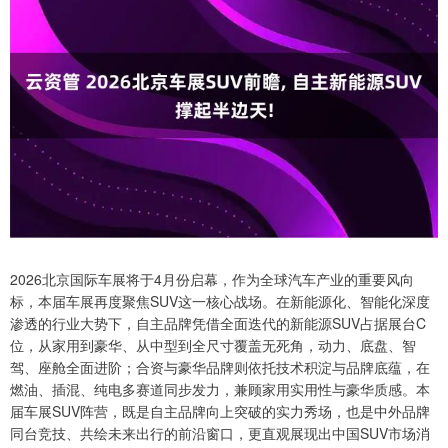
2026北京国际车展将于4月份启幕，作为全球汽车产业的重要风向
标，本届车展再度聚焦SUV这一核心战场。在新能源化、智能化深度
渗透的行业大势下，自主品牌凭借全面迭代的新能源SUV占据展台C
位，从家用到豪华、从中型到全尺寸覆盖无死角，动力、底盘、智
驾、座舱全面进阶；合资与豪华品牌则依托技术积淀与品牌底蕴，在
燃油、插混、纯电多赛道同步发力，兼顾家用实用性与豪华质感。本
届车展SUV阵营，既是自主品牌向上突破的实力秀场，也是中外品牌
同台竞技、共绘未来出行的前沿窗口，更直观展现出中国SUV市场消