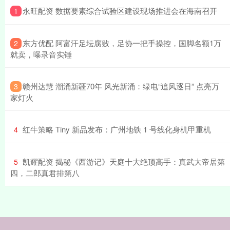
​永旺配资 数据要素综合试验区建设现场推进会在海南召开
1
​东方优配 阿富汗足坛腐败，足协一把手操控，国脚名额1万
2
就卖，曝录音实锤
​赣州达慧 潮涌新疆70年 风光新涌：绿电“追风逐日” 点亮万
3
家灯火
​红牛策略 Tiny 新品发布：广州地铁 1 号线化身机甲重机
4
​凯耀配资 揭秘《西游记》天庭十大绝顶高手：真武大帝居第
5
四，二郎真君排第八