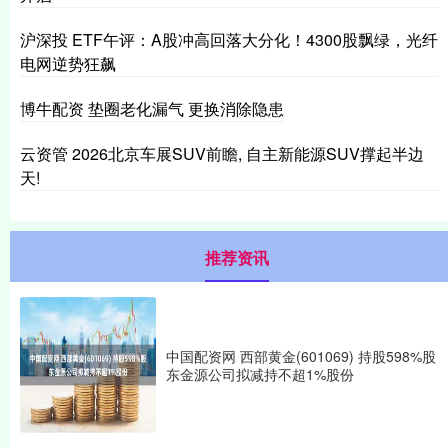
沪深投 ETF午评：A股冲高回落大分化！4300股飘绿，光纤
电网逆势狂飙
博牛配资 垫圈老化漏气 更换消除隐患
云资管 2026北京车展SUV前瞻, 自主新能源SUV撑起半边
天!
推荐资讯
中国配资网 西部黄金(601069) 持股598%股
东金源公司拟减持不超1%股份