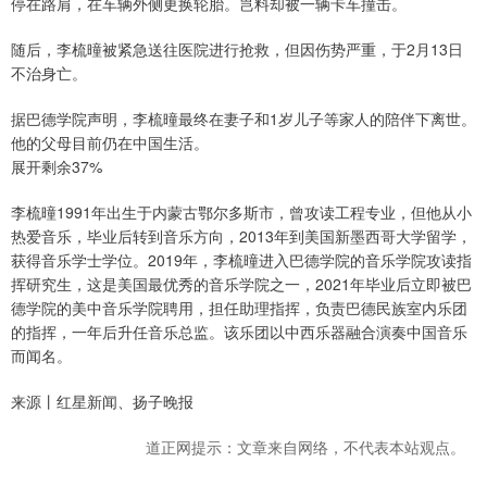
停在路肩，在车辆外侧更换轮胎。岂料却被一辆卡车撞击。
随后，李梳曈被紧急送往医院进行抢救，但因伤势严重，于2月13日
不治身亡。
据巴德学院声明，李梳曈最终在妻子和1岁儿子等家人的陪伴下离世。
他的父母目前仍在中国生活。
展开剩余37%
李梳曈1991年出生于内蒙古鄂尔多斯市，曾攻读工程专业，但他从小
热爱音乐，毕业后转到音乐方向，2013年到美国新墨西哥大学留学，
获得音乐学士学位。2019年，李梳曈进入巴德学院的音乐学院攻读指
挥研究生，这是美国最优秀的音乐学院之一，2021年毕业后立即被巴
德学院的美中音乐学院聘用，担任助理指挥，负责巴德民族室内乐团
的指挥，一年后升任音乐总监。该乐团以中西乐器融合演奏中国音乐
而闻名。
来源丨红星新闻、扬子晚报
道正网提示：文章来自网络，不代表本站观点。