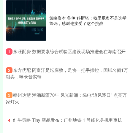
策略资本 鲁伊·科斯塔：穆里尼奥不是选举
筹码，感谢他接受了这个挑战
​永旺配资 数据要素综合试验区建设现场推进会在海南召开
1
​东方优配 阿富汗足坛腐败，足协一把手操控，国脚名额1万
2
就卖，曝录音实锤
​赣州达慧 潮涌新疆70年 风光新涌：绿电“追风逐日” 点亮万
3
家灯火
​红牛策略 Tiny 新品发布：广州地铁 1 号线化身机甲重机
4