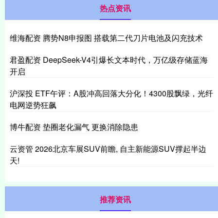
热点资讯
维海配资 腾势N8申报图 搭载第二代刀片电池及闪充技术
君盈配资 DeepSeek-V4引爆长文本时代，万亿级存储蓝海
开启
沪深投 ETF午评：A股冲高回落大分化！4300股飘绿，光纤
电网逆势狂飙
博牛配资 垫圈老化漏气 更换消除隐患
云资管 2026北京车展SUV前瞻, 自主新能源SUV撑起半边
天!
推荐资讯