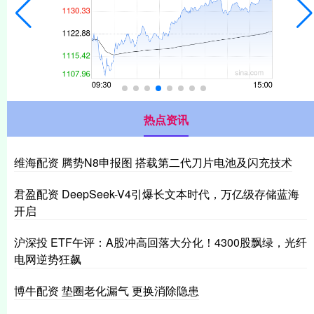
热点资讯
维海配资 腾势N8申报图 搭载第二代刀片电池及闪充技术
君盈配资 DeepSeek-V4引爆长文本时代，万亿级存储蓝海
开启
沪深投 ETF午评：A股冲高回落大分化！4300股飘绿，光纤
电网逆势狂飙
博牛配资 垫圈老化漏气 更换消除隐患