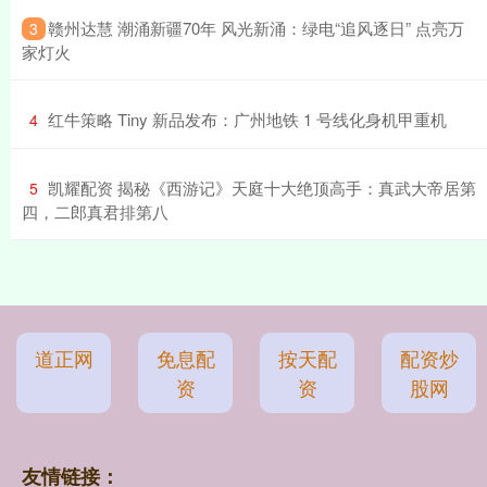
​赣州达慧 潮涌新疆70年 风光新涌：绿电“追风逐日” 点亮万
3
家灯火
​红牛策略 Tiny 新品发布：广州地铁 1 号线化身机甲重机
4
​凯耀配资 揭秘《西游记》天庭十大绝顶高手：真武大帝居第
5
四，二郎真君排第八
道正网
免息配
按天配
配资炒
资
资
股网
友情链接：