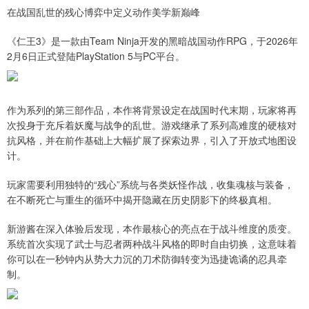
在战国乱世的残心博弈中定义动作美学新巅峰
《仁王3》是一款由Team Ninja开发的黑暗战国动作RPG，于2026年
2月6日正式登陆PlayStation 5与PC平台。
作为系列的第三部作品，本作将背景设定在战国时代末期，玩家将再
次投身于充斥着妖魔与战争的乱世。游戏继承了系列高难度的硬核对
抗风格，并在前作基础上大幅扩展了探索边界，引入了开放式地图设
计。
玩家需要利用独特的“残心”系统与各类妖怪作战，收集魂核与装备，
在不断死亡与重生的循环中揭开隐藏在历史阴影下的终极真相。
新游酱在深入体验后发现，本作最核心的亮点在于战斗维度的质变。
系统首次实现了武士与忍者两种战斗风格的即时自由切换，这意味着
你可以在一秒钟内从势大力沉的刀术防御转变为迅捷诡谲的忍具牵
制。