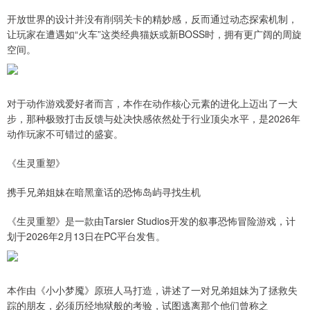
开放世界的设计并没有削弱关卡的精妙感，反而通过动态探索机制，
让玩家在遭遇如“火车”这类经典猫妖或新BOSS时，拥有更广阔的周旋
空间。
对于动作游戏爱好者而言，本作在动作核心元素的进化上迈出了一大
步，那种极致打击反馈与处决快感依然处于行业顶尖水平，是2026年
动作玩家不可错过的盛宴。
《生灵重塑》
携手兄弟姐妹在暗黑童话的恐怖岛屿寻找生机
《生灵重塑》是一款由Tarsier Studios开发的叙事恐怖冒险游戏，计
划于2026年2月13日在PC平台发售。
本作由《小小梦魇》原班人马打造，讲述了一对兄弟姐妹为了拯救失
踪的朋友，必须历经地狱般的考验，试图逃离那个他们曾称之