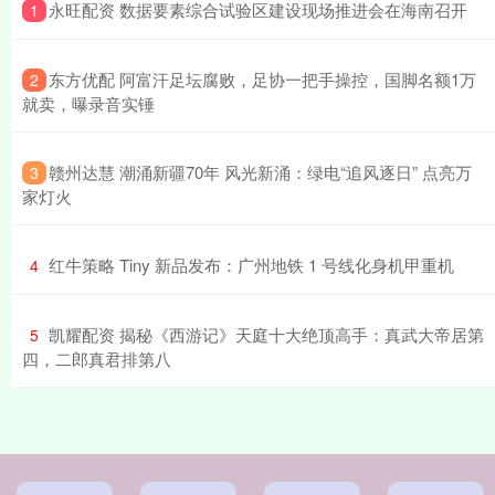
​永旺配资 数据要素综合试验区建设现场推进会在海南召开
1
​东方优配 阿富汗足坛腐败，足协一把手操控，国脚名额1万
2
就卖，曝录音实锤
​赣州达慧 潮涌新疆70年 风光新涌：绿电“追风逐日” 点亮万
3
家灯火
​红牛策略 Tiny 新品发布：广州地铁 1 号线化身机甲重机
4
​凯耀配资 揭秘《西游记》天庭十大绝顶高手：真武大帝居第
5
四，二郎真君排第八