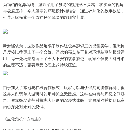
为“家”的诡异岛屿。游戏采用了独特的视觉艺术风格，将孩童的视角
与极度压抑、令人胆寒的环境设计相结合，通过碎片化的故事叙述，
引导玩家探索一个既神秘又危险的超现实世界。
新游酱认为，这款作品延续了制作组极具辨识度的视觉美学，但恐怖
尺度较以往更上了一个台阶。游戏的亮点在于其对环境叙事的极致运
用，每一处场景都留下了令人不安的故事痕迹，玩家不仅要面对外形
的生理不适，更要承受心理上的持续压迫。
由于加入了本地与在线合作模式，玩家可以与伙伴共同协作解谜，但
这并未削弱单人游玩时的那种孤立无援感。这种在纯真与邪恶之间游
走、依靠微弱光芒对抗庞大阴影的沉浸式体验，能够精准捕捉到玩家
内心深处对未知的恐惧。
《生化危机9 安魂曲》