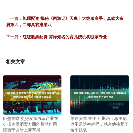
上一篇：
凯耀配资 揭秘《西游记》天庭十大绝顶高手：真武大帝
居第四，二郎真君排第八
下一篇：
红涨股票配资 菏泽知名的育儿嫂机构哪家专业
相关文章
驰盈策略 更好发挥汽车产业在
策略资本 鲁伊·科斯塔：穆里尼
扩投资促消费方面的带动作用！
奥不是选举筹码，感谢他接受了
陈吉宁调研上海车展
这个挑战