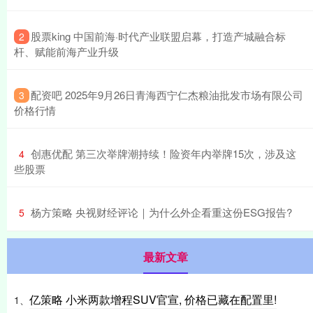
​股票king 中国前海·时代产业联盟启幕，打造产城融合标
2
杆、赋能前海产业升级
​配资吧 2025年9月26日青海西宁仁杰粮油批发市场有限公司
3
价格行情
​创惠优配 第三次举牌潮持续！险资年内举牌15次，涉及这
4
些股票
​杨方策略 央视财经评论｜为什么外企看重这份ESG报告?
5
最新文章
亿策略 小米两款增程SUV官宣, 价格已藏在配置里!
1、