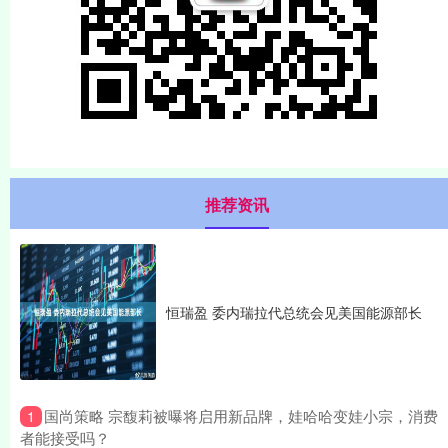
推荐资讯
恒瑞盈 委内瑞拉代总统会见美国能源部长
​国尚策略 宗馥莉被曝将启用新品牌，娃哈哈变娃小宗，消费
1
者能接受吗？