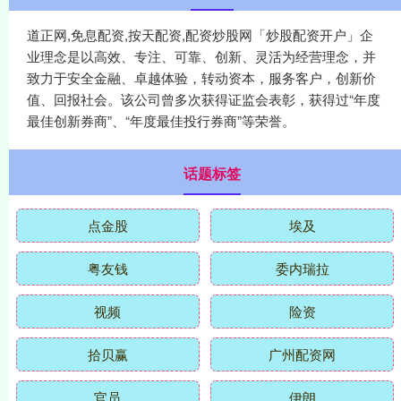
道正网,免息配资,按天配资,配资炒股网「炒股配资开户」企
业理念是以高效、专注、可靠、创新、灵活为经营理念，并
致力于安全金融、卓越体验，转动资本，服务客户，创新价
值、回报社会。该公司曾多次获得证监会表彰，获得过“年度
最佳创新券商”、“年度最佳投行券商”等荣誉。
话题标签
点金股
埃及
粤友钱
委内瑞拉
视频
险资
拾贝赢
广州配资网
官员
伊朗