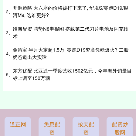
开源策略 大六座的价格被打下来了, 华境S/零跑D19/银
2、
河M9, 选谁更好?
维海配资 腾势N8申报图 搭载第二代刀片电池及闪充技
3、
术
金策宝 半月大定超1.5万! 零跑D19究竟凭啥爆火? 二胎
4、
奶爸道出大实话
东方优配 比亚迪一季度营收1502亿元，今年海外销量目
5、
标上调至150万辆
道正网
免息配
按天配
配资炒
资
资
股网