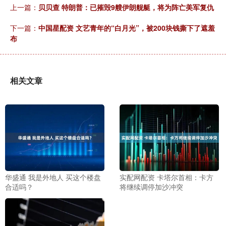
上一篇：
贝贝查 特朗普：已摧毁9艘伊朗舰艇，将为阵亡美军复仇
下一篇：
中国星配资 文艺青年的“白月光”，被200块钱撕下了遮羞
布
相关文章
华盛通 我是外地人 买这个楼盘
实配网配资 卡塔尔首相：卡方
合适吗？
将继续调停加沙冲突