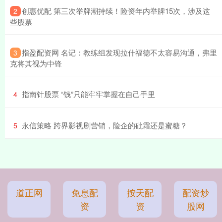
​创惠优配 第三次举牌潮持续！险资年内举牌15次，涉及这
2
些股票
​指盈配资网 名记：教练组发现拉什福德不太容易沟通，弗里
3
克将其视为中锋
​指南针股票 “钱”只能牢牢掌握在自己手里
4
​永信策略 跨界影视剧营销，险企的砒霜还是蜜糖？
5
道正网
免息配
按天配
配资炒
资
资
股网