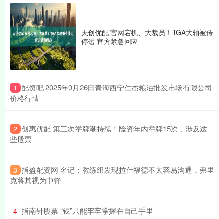
天创优配 官网宕机、大裁员！TGA大轴被传
停运 官方紧急回应
​配资吧 2025年9月26日青海西宁仁杰粮油批发市场有限公司
1
价格行情
​创惠优配 第三次举牌潮持续！险资年内举牌15次，涉及这
2
些股票
​指盈配资网 名记：教练组发现拉什福德不太容易沟通，弗里
3
克将其视为中锋
​指南针股票 “钱”只能牢牢掌握在自己手里
4