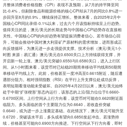
月整体消费者价格指数（CPI）表现不及预期，从7月的持平降至同
比-0.4%，但剔除食品和能源价格的核心CPI却从7月的同比0.8%进一
步回升至8月的0.9%，继续保持正增长。整体来看，自2025年2月中
国核心CPI同比录得-0.1%以来，过去六个月该指标持续呈上行趋势。
值得关注的是，澳元/美元的长期走势与中国核心CPI趋势存在直接相
关性。中国核心CPI的向好趋势有望提振消费者信心。若市场信心回
升，可能会推动中国对澳大利亚矿产原材料的需求增加，进而形成正
向反馈循环，为澳元进一步走强提供支撑。技术分析（澳元/美元1小
时图 来源：易汇通）澳元/美元在0.6500关口上方持续获得支撑，并
开启新一轮上涨。澳元/美元突破0.6550与0.6580关口，进入上行区
间。从1小时图来看，该货币对已站稳20期简单移动平均线和50期简
单移动平均线上方。此前，价格甚至一度冲高至0.6615附近，随后遭
遇部分阻力。相对强弱指数（RSI）在平行上升支撑位处成功反弹，
表明短期看涨动能未受破坏。自2025年4月22日以来，澳元/美元始终
处于中期“扩张楔形”形态内运行，该形态的上沿/阻力位位于0.6660-
0.6700区间。上行空间从上行方向看，该货币对可能在0.6620附近面
临阻力。多头面临的首个主要阻力位为0.6640，若收盘价突破
0.6640，或为进一步上涨奠定基础。在此情况下，澳元/美元可能升至
0.6720，突破该水平后，多头或有望向0.6850发起冲击。若涨势持
续，价格甚至可能向0.6900方向推进。下行空间从下行方向看，即时