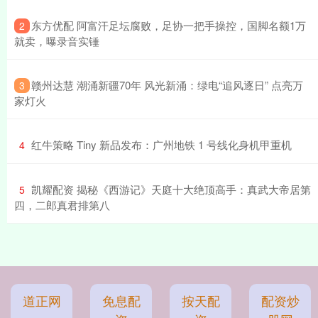
​东方优配 阿富汗足坛腐败，足协一把手操控，国脚名额1万
2
就卖，曝录音实锤
​赣州达慧 潮涌新疆70年 风光新涌：绿电“追风逐日” 点亮万
3
家灯火
​红牛策略 Tiny 新品发布：广州地铁 1 号线化身机甲重机
4
​凯耀配资 揭秘《西游记》天庭十大绝顶高手：真武大帝居第
5
四，二郎真君排第八
道正网
免息配
按天配
配资炒