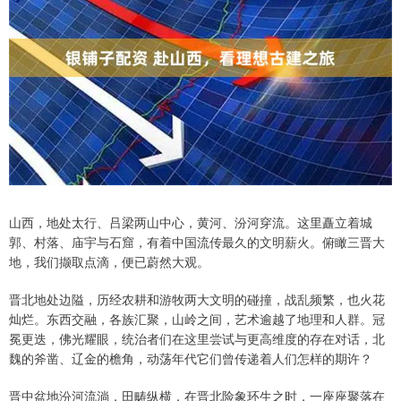
山西，地处太行、吕梁两山中心，黄河、汾河穿流。这里矗立着城
郭、村落、庙宇与石窟，有着中国流传最久的文明薪火。俯瞰三晋大
地，我们撷取点滴，便已蔚然大观。
晋北地处边隘，历经农耕和游牧两大文明的碰撞，战乱频繁，也火花
灿烂。东西交融，各族汇聚，山岭之间，艺术逾越了地理和人群。冠
冕更迭，佛光耀眼，统治者们在这里尝试与更高维度的存在对话，北
魏的斧凿、辽金的檐角，动荡年代它们曾传递着人们怎样的期许？
晋中盆地汾河流淌，田畴纵横，在晋北险象环生之时，一座座聚落在