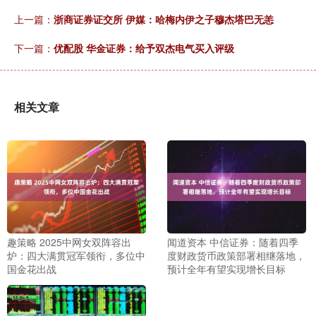
上一篇：
浙商证券证交所 伊媒：哈梅内伊之子穆杰塔巴无恙
下一篇：
优配股 华金证券：给予双杰电气买入评级
相关文章
趣策略 2025中网女双阵容出
闻道资本 中信证券：随着四季
炉：四大满贯冠军领衔，多位中
度财政货币政策部署相继落地，
国金花出战
预计全年有望实现增长目标