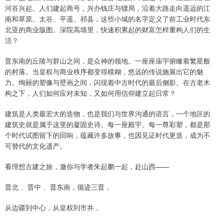
河谷兴起。人们建起商号，兴办钱庄与镖局，沿着大路走向遥远的江
南和草原。太谷、平遥、祁县，这些小城的名字定义了前工业时代东
北亚的商业版图。深院高墙里，快速积累起的财富怎样重构人们的生
活？
晋东南的丘陵与群山之间，是众神的领地。一座座庙宇俯瞰着繁星般
的村落。当皇权与商业秩序都变得模糊，悠远的传说施展出它的魅
力。绚丽的塑像与壁画之间，闪现着中古时代的最后侧影。在古老木
构之下，人们如何应对未知，又如何用信仰建立起日常？
建筑是人类最宏大的造物，也是我们与世界沟通的语言，一个地区的
建筑史就是属于这里的凝固史诗。每一座殿宇、每一尊彩塑，都是那
个时代试图留下的回响，蕴藏许多故事，也因见证时代更迭，成为不
可替代的文化遗产。
看理想古建之旅，邀你与学者朱起鹏一起，赴山西——
晋北 、晋中 、晋东南，循迹三晋，
从边疆到中心，从皇权到市井，