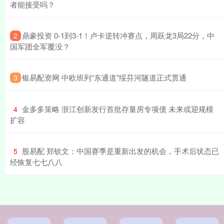
者能接受吗？
​鼎豪投资 0-1到3-1！卢卡逆转冲赛点，周跃龙3局22分，中
2
国军团全军覆没？
​银易配资网 中欧班列“东通道”绥芬河隧道正式贯通
3
​金多多策略 浙江创新发行首批存量房专项债 未来或迎规模
4
扩容
​股易配 郑钦文：中国赛季是重新出发的机会，手术后状态已
5
经恢复七七八八