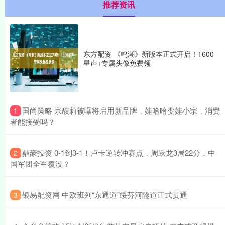
推荐资讯
东方配资 《鸣潮》新版本正式开启！1600
星声+专属头像免费领
​国尚策略 宗馥莉被曝将启用新品牌，娃哈哈变娃小宗，消费
1
者能接受吗？
​鼎豪投资 0-1到3-1！卢卡逆转冲赛点，周跃龙3局22分，中
2
国军团全军覆没？
​银易配资网 中欧班列“东通道”绥芬河隧道正式贯通
3