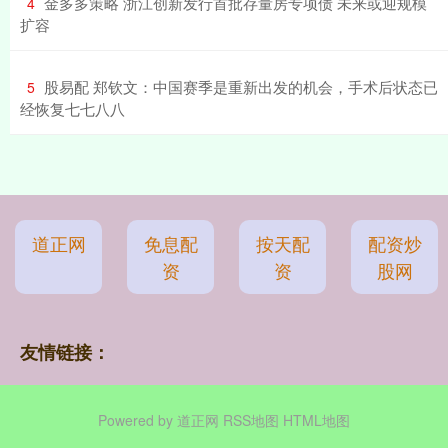
​金多多策略 浙江创新发行首批存量房专项债 未来或迎规模
4
扩容
​股易配 郑钦文：中国赛季是重新出发的机会，手术后状态已
5
经恢复七七八八
道正网
免息配
按天配
配资炒
资
资
股网
友情链接：
Powered by
道正网
RSS地图
HTML地图