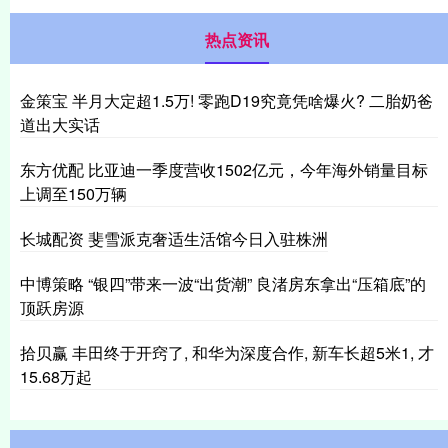
热点资讯
金策宝 半月大定超1.5万! 零跑D19究竟凭啥爆火? 二胎奶爸
道出大实话
东方优配 比亚迪一季度营收1502亿元，今年海外销量目标
上调至150万辆
长城配资 斐雪派克奢适生活馆今日入驻株洲
中博策略 “银四”带来一波“出货潮” 良渚房东拿出“压箱底”的
顶跃房源
拾贝赢 丰田终于开窍了, 和华为深度合作, 新车长超5米1, 才
15.68万起