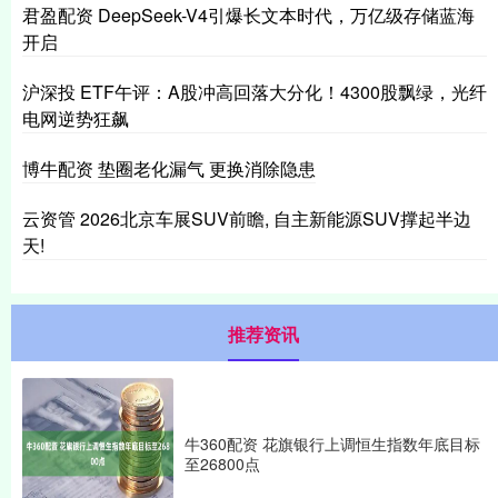
君盈配资 DeepSeek-V4引爆长文本时代，万亿级存储蓝海
开启
沪深投 ETF午评：A股冲高回落大分化！4300股飘绿，光纤
电网逆势狂飙
博牛配资 垫圈老化漏气 更换消除隐患
云资管 2026北京车展SUV前瞻, 自主新能源SUV撑起半边
天!
推荐资讯
牛360配资 花旗银行上调恒生指数年底目标
至26800点