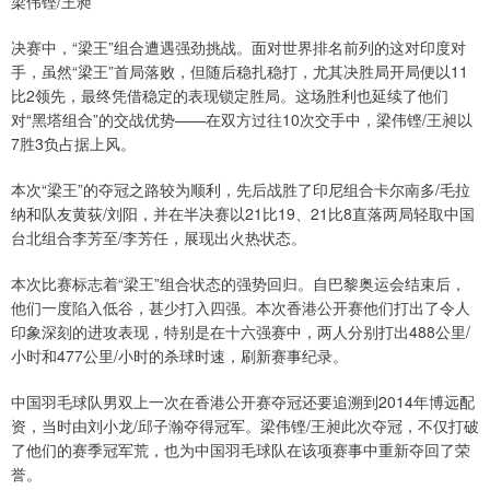
梁伟铿/王昶
决赛中，“梁王”组合遭遇强劲挑战。面对世界排名前列的这对印度对
手，虽然“梁王”首局落败，但随后稳扎稳打，尤其决胜局开局便以11
比2领先，最终凭借稳定的表现锁定胜局。这场胜利也延续了他们
对“黑塔组合”的交战优势——在双方过往10次交手中，梁伟铿/王昶以
7胜3负占据上风。
本次“梁王”的夺冠之路较为顺利，先后战胜了印尼组合卡尔南多/毛拉
纳和队友黄荻/刘阳，并在半决赛以21比19、21比8直落两局轻取中国
台北组合李芳至/李芳任，展现出火热状态。
本次比赛标志着“梁王”组合状态的强势回归。自巴黎奥运会结束后，
他们一度陷入低谷，甚少打入四强。本次香港公开赛他们打出了令人
印象深刻的进攻表现，特别是在十六强赛中，两人分别打出488公里/
小时和477公里/小时的杀球时速，刷新赛事纪录。
中国羽毛球队男双上一次在香港公开赛夺冠还要追溯到2014年博远配
资，当时由刘小龙/邱子瀚夺得冠军。梁伟铿/王昶此次夺冠，不仅打破
了他们的赛季冠军荒，也为中国羽毛球队在该项赛事中重新夺回了荣
誉。