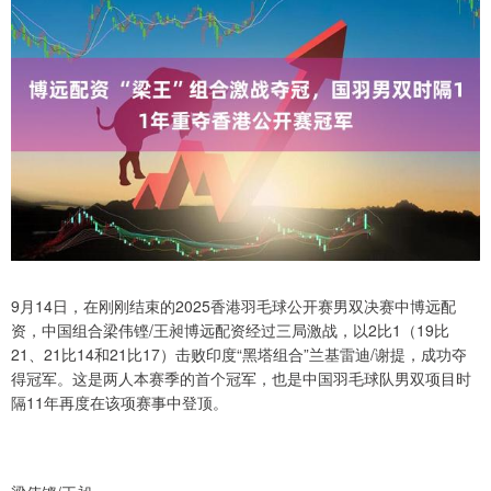
9月14日，在刚刚结束的2025香港羽毛球公开赛男双决赛中博远配
资，中国组合梁伟铿/王昶博远配资经过三局激战，以2比1（19比
21、21比14和21比17）击败印度“黑塔组合”兰基雷迪/谢提，成功夺
得冠军。这是两人本赛季的首个冠军，也是中国羽毛球队男双项目时
隔11年再度在该项赛事中登顶。