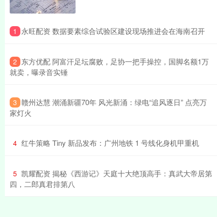
​永旺配资 数据要素综合试验区建设现场推进会在海南召开
1
​东方优配 阿富汗足坛腐败，足协一把手操控，国脚名额1万
2
就卖，曝录音实锤
​赣州达慧 潮涌新疆70年 风光新涌：绿电“追风逐日” 点亮万
3
家灯火
​红牛策略 Tiny 新品发布：广州地铁 1 号线化身机甲重机
4
​凯耀配资 揭秘《西游记》天庭十大绝顶高手：真武大帝居第
5
四，二郎真君排第八