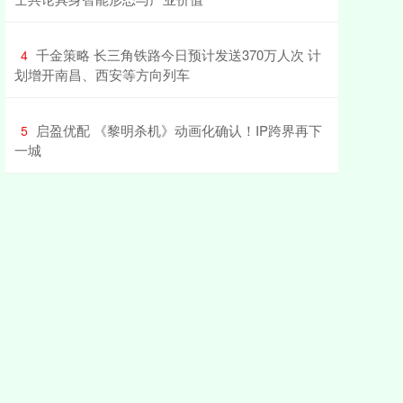
​千金策略 长三角铁路今日预计发送370万人次 计
4
划增开南昌、西安等方向列车
​启盈优配 《黎明杀机》动画化确认！IP跨界再下
5
一城