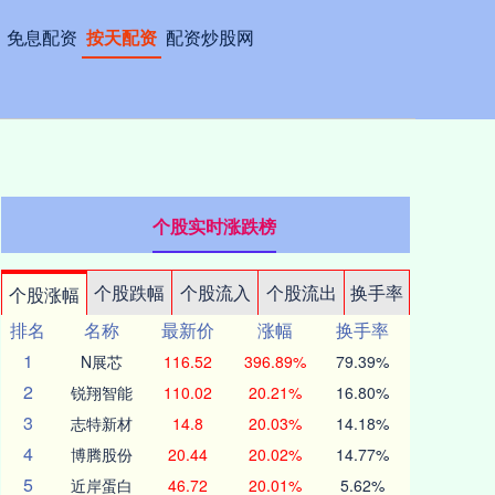
免息配资
按天配资
配资炒股网
个股实时涨跌榜
个股跌幅
个股流入
个股流出
换手率
个股涨幅
排名
名称
最新价
涨幅
换手率
1
N展芯
116.52
396.89%
79.39%
2
锐翔智能
110.02
20.21%
16.80%
3
志特新材
14.8
20.03%
14.18%
4
博腾股份
20.44
20.02%
14.77%
5
近岸蛋白
46.72
20.01%
5.62%