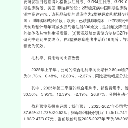
要研发项目包括博凡格鲁肽注射液、GZR4注射液、GZR101注
期临床阶段、美国II期临床阶段；2型糖尿病中国III期临床阶
源性高达94%，该药品获批的适应症为2型糖尿病和肥胖/超
国：III期临床试验阶段；欧美：已获批I期临床，正在积
周制剂预计每年可减少胰岛素注射300余次，注射频次降低
的整体依从性和生活质量。(3)预混双胰岛素复方制剂GZR10
研究中达到主要终点。在2型糖尿病患者中治疗16周后，与德谷
糖更为优效。
毛利率、费用端同比皆改善
2025年上半年，公司的综合毛利率同比增长2.80pct
为31.76%、6.48%、12.80%、-2.37%，同比变动幅度分别为-5.5
其中，2025年第二季度的综合毛利率、销售费用率、管理
30.50%、5.95%、12.39%、-2.19%、26.97%，分别变动+1.88p
盈利预测及投资评级：我们预计，2025-2027年公司营业收入
37.65%/21.73%/20.52%；归母净利润分别为11.45/14.74
1.92/2.47/3.07元，当前股价对应2025-2027年PE为38/