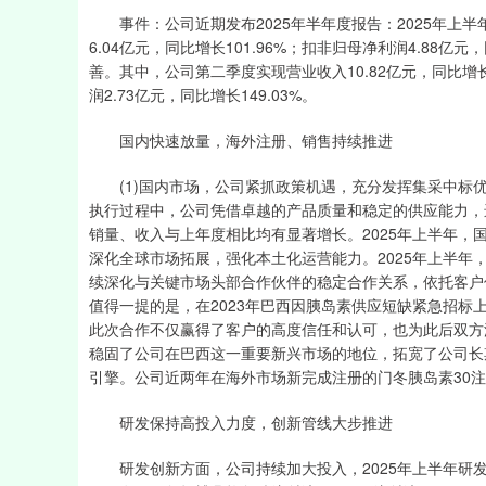
事件：公司近期发布2025年半年度报告：2025年上半年，
6.04亿元，同比增长101.96%；扣非归母净利润4.88
善。其中，公司第二季度实现营业收入10.82亿元，同比增长4
润2.73亿元，同比增长149.03%。
国内快速放量，海外注册、销售持续推进
(1)国内市场，公司紧抓政策机遇，充分发挥集采中标优
执行过程中，公司凭借卓越的产品质量和稳定的供应能力，
销量、收入与上年度相比均有显著增长。2025年上半年，国内销
深化全球市场拓展，强化本土化运营能力。2025年上半年，国
续深化与关键市场头部合作伙伴的稳定合作关系，依托客户
深证成指
14311.01
39.68
1.02%
200.89
值得一提的是，在2023年巴西因胰岛素供应短缺紧急招
此次合作不仅赢得了客户的高度信任和认可，也为此后双方
稳固了公司在巴西这一重要新兴市场的地位，拓宽了公司长
引擎。公司近两年在海外市场新完成注册的门冬胰岛素30
研发保持高投入力度，创新管线大步推进
研发创新方面，公司持续加大投入，2025年上半年研发投入