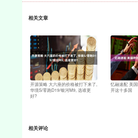
相关文章
开源策略 大六座的价格被打下来了,
忆融速配 美
华境S/零跑D19/银河M9, 选谁更
开这十多国
好?
相关评论