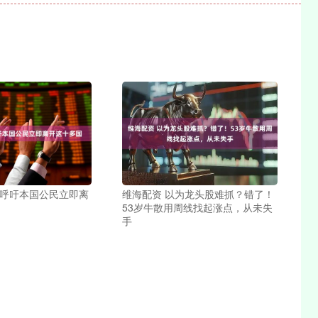
国呼吁本国公民立即离
维海配资 以为龙头股难抓？错了！
53岁牛散用周线找起涨点，从未失
手