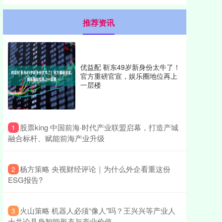
推荐资讯
优益配 靳东49岁新身份太牛了！
官方重磅官宣，娱乐圈地位再上
一层楼
​股票king 中国前海·时代产业联盟启幕，打造产城
1
融合标杆、赋能前海产业升级
​杨方策略 央视财经评论｜为什么外企看重这份
2
ESG报告?
​火山策略 机器人必须“像人”吗？王兴兴等产业人
3
士共论具身智能形态与产业价值