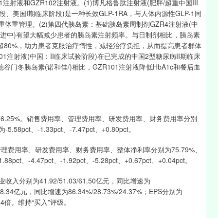
射液和GZR102注射液。(1)博凡格鲁肽注射液(肥胖/超重中国III
段、美国I期临床阶段)是一种长效GLP-1RA，与人体内源性GLP-1同
重体重管理。(2)第四代胰岛素：基础胰岛素周制剂GZR4注射液(中
极推进中)有望大幅减少患者的胰岛素注射频率。与日制剂相比，胰岛素
超80%，助力患者克服治疗惰性，减轻治疗负担，从而提高患者群体
1注射液(中国：II临床试验阶段)在已完成的中国2型糖尿病II期临床
门冬胰岛素(诺和佳/)相比，GZR101注射液降低HbA1c和餐后血
至76.25%。销售费用率、管理费用率、研发费用率、财务费用率分别
8pct、-1.33pct、-7.47pct、+0.80pct。
费用率、研发费用率、财务费用率、整体净利率分别为75.79%、
ct、-4.47pct、-1.92pct、-5.28pct、+0.67pct、+0.04pct。
分别为41.92/51.03/61.50亿元，同比增速为
/18.34亿元，同比增速为86.34%/28.73%/24.37%；EPS分别为
30/24倍。维持“买入”评级。