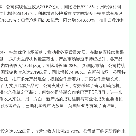
公司实现营业收入20.67亿元，同比增长57.18%；归母净利润
亿元，同比增长284.47%，利润增速较快系营收大幅增长下费用端有所改
3.39%；归母净利润2.92亿元，同比增长43.80%；扣非归母净利
势，持续优化市场策略，推动业务高质量发展。在胰岛素接续集采
进一步扩大医疗机构覆盖范围，产品市场渗透率持续提升，各产品
售收入18.45亿元，同比增长55.28%。(2)国际市场，公司持续
际销售收入达2.19亿元，同比增长74.68%。在新兴市场，公司持
信任，推广多元产品组合，挖掘合作新潜力，开拓合作新增长点。
沪深300
4694.44
1.42%
43.13
0.93%
标上百万支胰岛素产品时，公司火速供应，有效缓解了当地用药危机。
深化合作奠定了基础，例如公司签署合作的巴西PDP项目，进一步
期收入来源。另一方面，新产品的成功注册与商业化成为重要增长
注射液等产品，已顺利实现市场放量，为国际业务贡献了新增量。
达5.52亿元，占营业收入比例26.70%。公司处于临床阶段的主