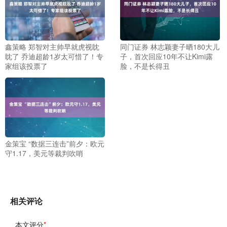
鑫策略 郑智对主帅早就虎视眈
同门证券 林志颖妻子晒180大儿
眈了 乔迪超龄1岁太可惜了！专
子，首次回应10年不让Kimi露
家组该投票了
脸，不是长得丑
金策宝 “数据三连击”前夕：欧元
守1.17，美元等裁判吹哨
相关评论
本文评分
*